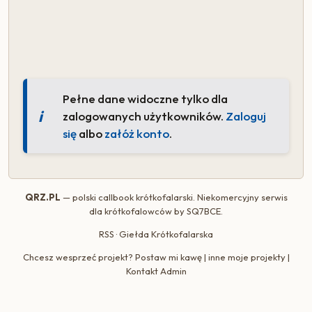
Pełne dane widoczne tylko dla
zalogowanych użytkowników.
Zaloguj
się
albo
załóż konto
.
QRZ.PL
— polski callbook krótkofalarski. Niekomercyjny serwis
dla krótkofalowców by
SQ7BCE
.
RSS
·
Giełda Krótkofalarska
Chcesz wesprzeć projekt?
Postaw mi kawę
|
inne moje projekty
|
Kontakt Admin