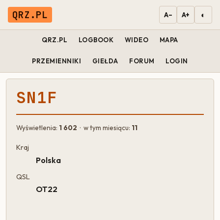
QRZ.PL
◐
A−
A+
QRZ.PL
LOGBOOK
WIDEO
MAPA
PRZEMIENNIKI
GIEŁDA
FORUM
LOGIN
SN1F
Wyświetlenia:
1 602
· w tym miesiącu:
11
Kraj
Polska
QSL
OT22